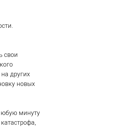
ости.
ь свои
кого
 на других
новку новых
 любую минуту
 катастрофа,