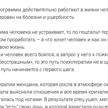
рограммы действительно работают в жизни че
рован на болезни и ущербность.
мма человека не устраивает, то по гештальт-те
ом проработать – а что хочет человек и как он
свою жизнь.
и человек всего боялся, а запрос у него к псих
есстрашным», то это путь психотерапии не в о
уть начинается с первого шага.
ерапии женщина, которая росла в атмосфере с
папа выясняли отношения и все время кричали
талась под ногами. В результате отец ушел, мат
а "есть" свою дочь, в которой взрастила ощуще