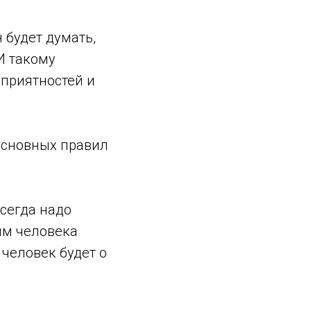
 будет думать,
И такому
еприятностей и
 основных правил
всегда надо
иям человека
 человек будет о