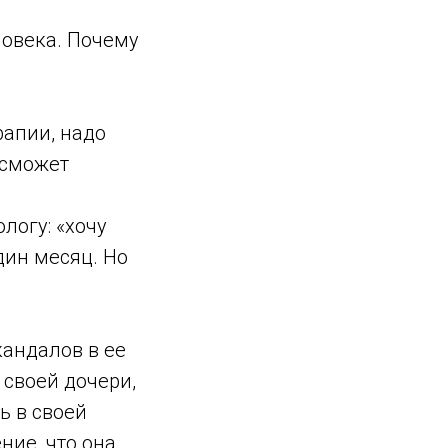
ловека. Почему
рапии, надо
 сможет
ологу: «хочу
дин месяц. Но
кандалов в ее
 своей дочери,
ь в своей
ние, что она