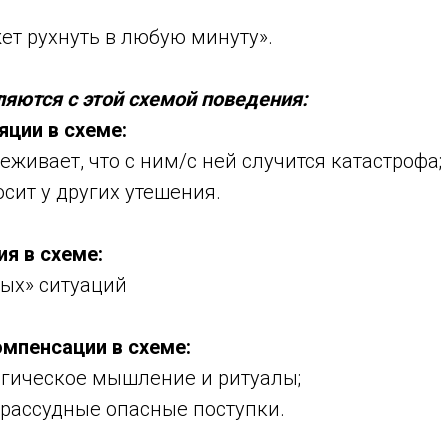
ет рухнуть в любую минуту».
яются с этой схемой поведения:
яции в схеме:
еживает, что с ним/с ней случится катастрофа;
осит у других утешения.
я в схеме:
ных» ситуаций
омпенсации в схеме:
агическое мышление и ритуалы;
зрассудные опасные поступки.