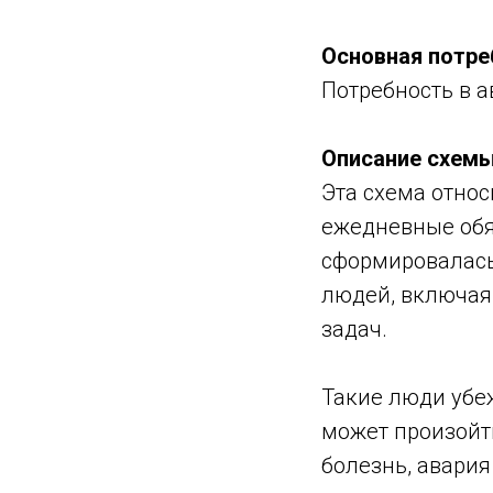
Основная потре
Потребность в а
Описание схемы
Эта схема относ
ежедневные обя
сформировалась
людей, включая 
задач.
Такие люди убеж
может произойти
болезнь, авария 