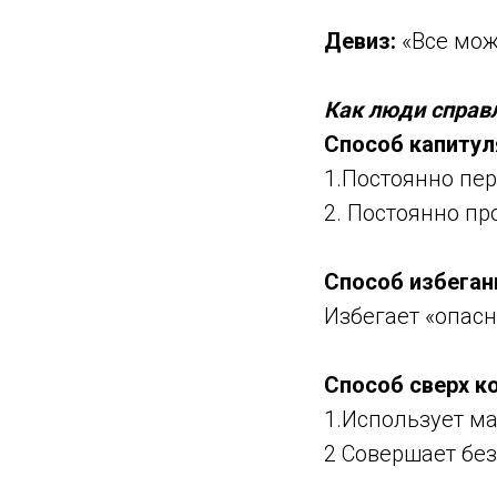
Девиз:
«Все мож
Как люди справл
Способ капитул
1.Постоянно пер
2. Постоянно пр
Способ избегани
Избегает «опас
Способ сверх к
1.Использует м
2 Совершает бе