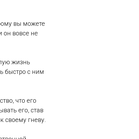
рому вы можете
и он вовсе не
слую жизнь
ь быстро с ним
тво, что его
вать его, став
 своему гневу.