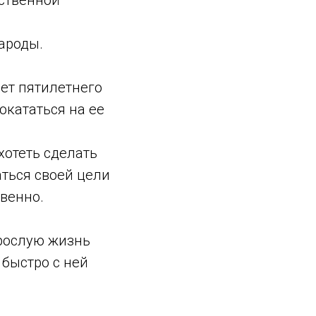
ественной
ароды.
яет пятилетнего
окататься на ее
 хотеть сделать
аться своей цели
венно.
зрослую жизнь
 быстро с ней