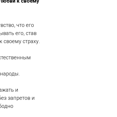
 Любви к своему
вство, что его
вать его, став
 своему страху.
естественным
 народы.
ажать и
без запретов и
бодно