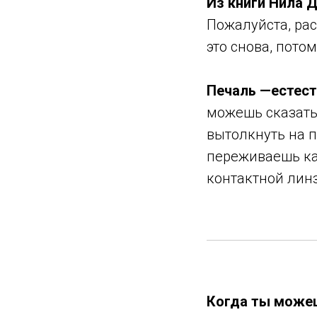
Из книги Нила 
Пожалуйста, рас
это снова, пото
Печаль —естест
можешь сказать:
вытолкнуть на п
переживаешь ка
контактной лин
Когда ты можеш