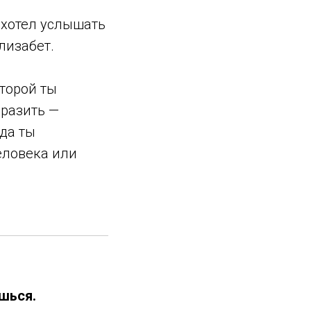
 хотел услышать
лизабет.
оторой ты
ыразить —
гда ты
еловека или
шься.