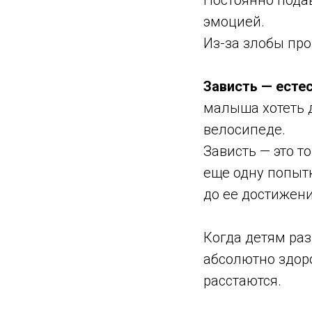
Постоянно пода
эмоцией.
Из-за злобы про
Зависть — есте
малыша хотеть д
велосипеде.
Зависть — это т
еще одну попытк
до ее достижен
Когда детям ра
абсолютно здоро
расстаются.