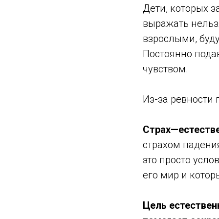
Дети, которых з
выражать нельзя
взрослыми, буду
Постоянно пода
чувством.
Из-за ревности 
Страх—естестве
страхом падения
это просто усл
его мир и котор
Цель естествен