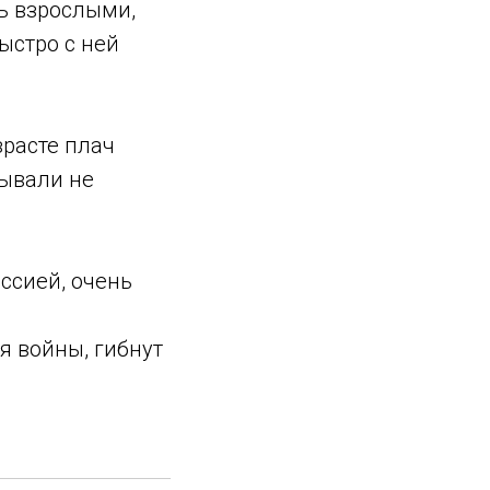
сь взрослыми,
ыстро с ней
зрасте плач
зывали не
ссией, очень
я войны, гибнут