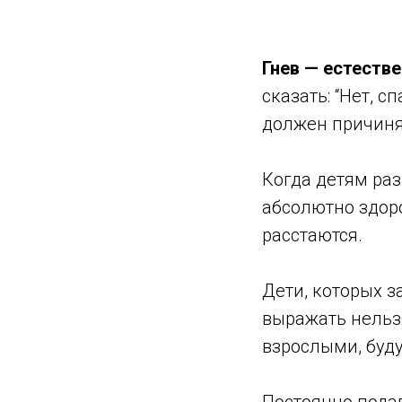
Гнев — естеств
сказать: “Нет, с
должен причиня
Когда детям ра
абсолютно здоро
расстаются.
Дети, которых з
выражать нельзя
взрослыми, буд