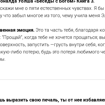
Доналда Уолша «Беседы с Богом» Книга 3.
скажи мне о пяти естественных чувствах. Я бы
му что забыл многое из того, чему учила меня Э
венная эмоция.
Это та часть тебя, благодаря к
 “Прощай”, когда тебе не хочется прощаться; в
оверхность, запустить —грусть внутри себя, ко
кую-либо потерю, будь это потеря любимого ч
зы.
ь выразить свою печаль, ты от нее избавляе