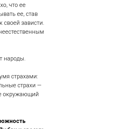
хо, что ее
ывать ее, став
 своей зависти.
 неестественным
т народы.
умя страхами:
льные страхи —
ке окружающий
орожность