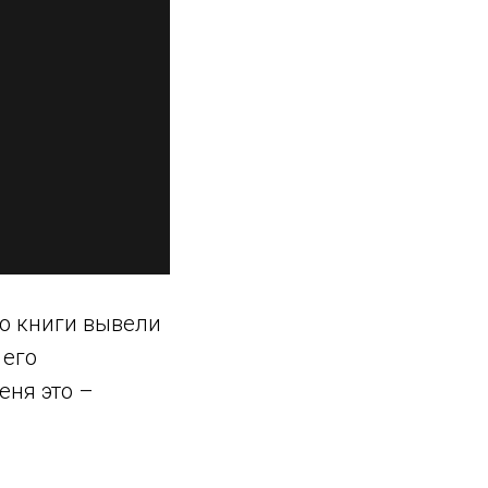
го книги вывели
 его
еня это –