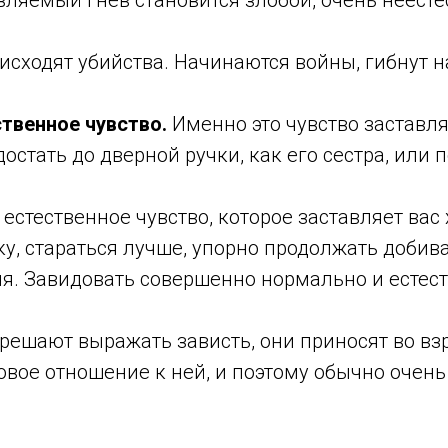
вляемый гнев становится злобой, очень неест
исходят убийства. Начинаются войны, гибнут н
ственное чувство.
Именно это чувство заставл
остать до дверной ручки, как его сестра, или п
о естественное чувство, которое заставляет вас
у, стараться лучше, упорно продолжать добив
ия. Завидовать совершенно нормально и естест
зрешают выражать зависть, они приносят во в
вое отношение к ней, и поэтому обычно очень